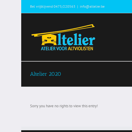
Ga
Bel vrijblijvend 0475/220563
|
info@altelier.be
naar
inhoud
Altelier 2020
Sorry you have no rights to view this entry!