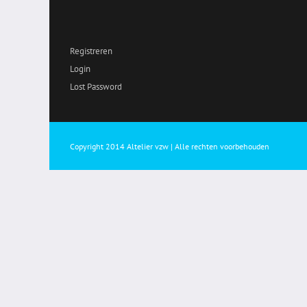
Registreren
Login
Lost Password
Copyright 2014 Altelier vzw | Alle rechten voorbehouden