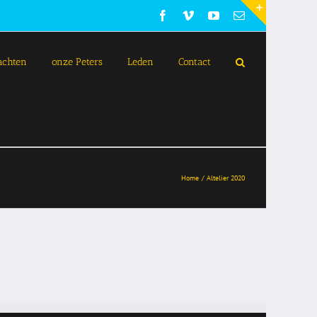
Facebook
Vimeo
YouTube
E-
mail
Toggle
Sliding
Bar
achten
onze Peters
Leden
Contact
Area
Home
Altelier 2020