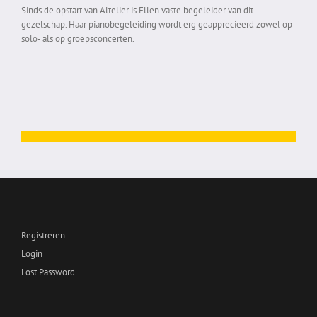
Sinds de opstart van Altelier is Ellen vaste begeleider van dit
gezelschap. Haar pianobegeleiding wordt erg geapprecieerd zowel op
solo- als op groepsconcerten.
Registreren
Login
Lost Password