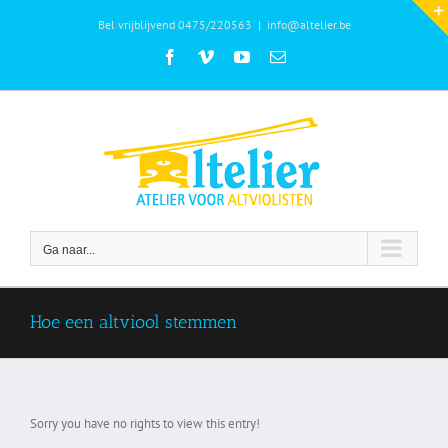
Ga
Bel vrijblijvend 0475/220563
|
info@altelier.be
naar
inhoud
Facebook
Vimeo
YouTube
E-
mail
Ga naar...
Hoe een altviool stemmen
Sorry you have no rights to view this entry!