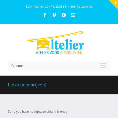
Ga
Bel vrijblijvend 0475/220563
|
info@altelier.be
naar
inhoud
Facebook
Vimeo
YouTube
E-
mail
Ga naar...
Links (inschrijven)
Sorry you have no rights to view this entry!