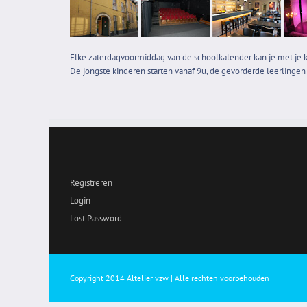
Elke zaterdagvoormiddag van de schoolkalender kan je met je 
De jongste kinderen starten vanaf 9u, de gevorderde leerlinge
Registreren
Login
Lost Password
Copyright 2014 Altelier vzw | Alle rechten voorbehouden