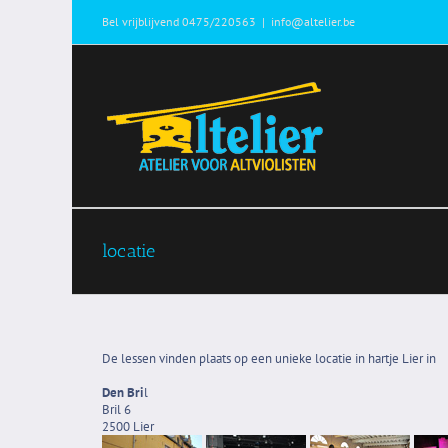
Ga
Bel vrijblijvend 0475/220563
|
info@altelier.be
naar
inhoud
locatie
De lessen vinden plaats op een unieke locatie in hartje Lier in
Den Bri
l
Bril 6
2500 Lier