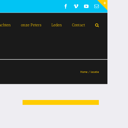
Facebook
Vimeo
YouTube
E-
mail
Toggle
Sliding
Bar
achten
onze Peters
Leden
Contact
Area
Home
locatie