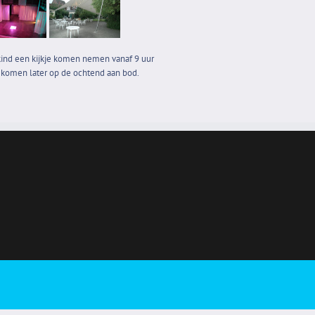
kind een kijkje komen nemen vanaf 9 uur
n komen later op de ochtend aan bod.