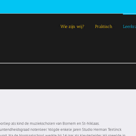
Wie zijn wij?
Praktisch
Leerkr
orliep als kind de muziekscholen van Bornem en St-Niklaas.
ntendheidsgraad notenleer. Volgde enkele jaren Studio Herman Teirlinck
unst. Na de Normaalschool werkte hij 14 jaar als kleuterleider. Hij speelde in