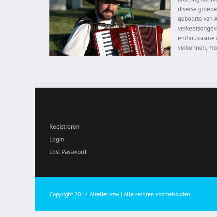
diverse groepe
geboorte van Al
verkeersongeval
enthousiasme 
verkennen, mot
Registreren
Login
Lost Password
Copyright 2014 Altelier vzw | Alle rechten voorbehouden