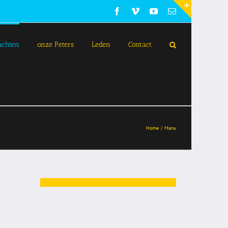
Facebook
Vimeo
YouTube
E-
mail
Toggle
Sliding
Bar
achten
onze Peters
Leden
Contact
Area
Home
Manu