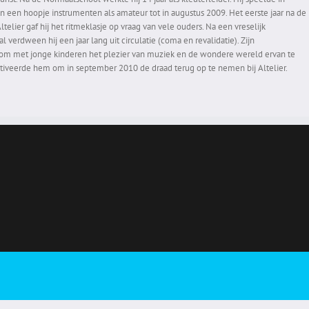
n een hoopje instrumenten als amateur tot in augustus 2009. Het eerste jaar na de
telier gaf hij het ritmeklasje op vraag van vele ouders. Na een vreselijk
 verdween hij een jaar lang uit circulatie (coma en revalidatie). Zijn
om met jonge kinderen het plezier van muziek en de wondere wereld ervan te
iveerde hem om in september 2010 de draad terug op te nemen bij Altelier.